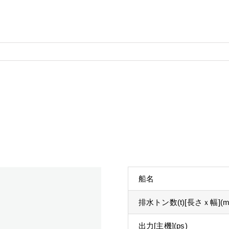
船名
排水トン数(t)[長さｘ幅](m
出力[主機](ps)