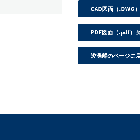
CAD図面（.DWG
PDF図面（.pdf
浚渫船のページに