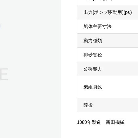
出力[ポンプ駆動用](ps)
船体主要寸法
動力種類
排砂管径
公称能力
乗組員数
陸搬
1989年製造 新田機械