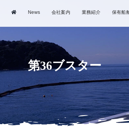
News
会社案内
業務紹介
保有船
第36ブスター