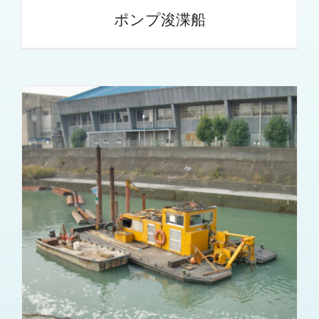
ポンプ浚渫船