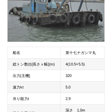
船名
第十七ナガシマ丸
総トン数(t)[長さｘ幅](m)
4(10.5×5.5)
出力[主機]
320
速力kt
5.0
吊り能力t
2.9
深さ 1.0m