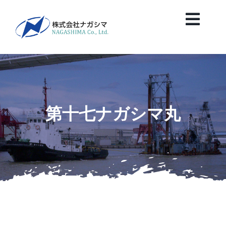
Skip
to
Toggl
content
Navig
HOME
News
第十七ナガシマ丸
会社案内
業務紹介
保有船舶紹介