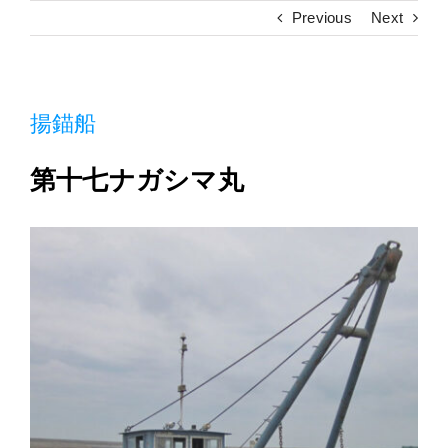
施工実績
Previous
Next
採用情報
揚錨船
アクセス
第十七ナガシマ丸