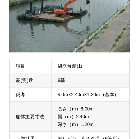
項目
組立台船(1)
基(隻)数
8基
備考
9.0m×2.40m×1.20m（基本）
長さ（m）9.00m
船体主要寸法
幅（m）2.40m
深さ（m）1.20m
上部継手
差しピン 止め金具（6箇所）