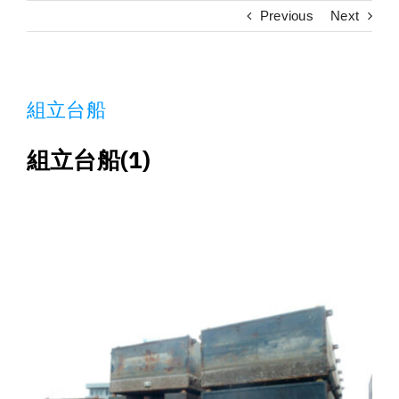
施工実績
Previous
Next
採用情報
組立台船
アクセス
組立台船(1)