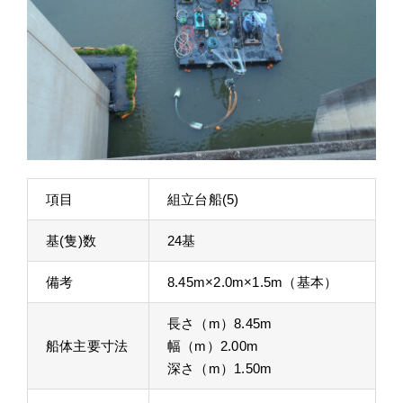
項目
組立台船(5)
基(隻)数
24基
備考
8.45m×2.0m×1.5m（基本）
長さ（m）8.45m
船体主要寸法
幅（m）2.00m
深さ（m）1.50m