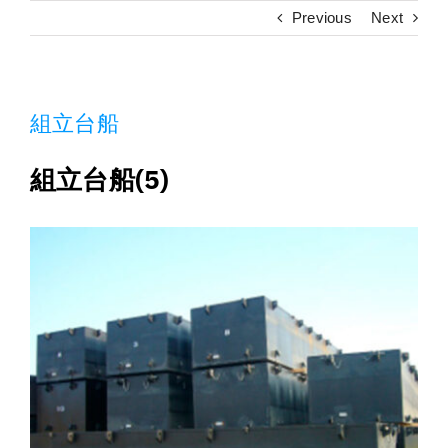
施工実績
Previous
Next
採用情報
組立台船
アクセス
組立台船(5)