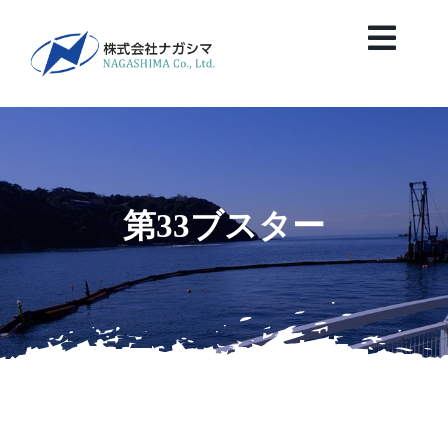
Skip
to
Toggl
content
Navig
HOME
News
第33ブスター
会社案内
業務紹介
保有船舶紹介