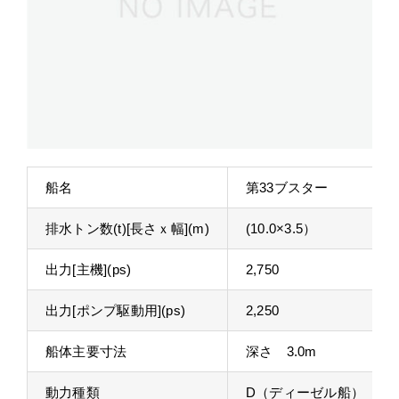
船名
第33ブスター
排水トン数(t)[長さｘ幅](m)
(10.0×3.5）
出力[主機](ps)
2,750
出力[ポンプ駆動用](ps)
2,250
船体主要寸法
深さ 3.0m
動力種類
D（ディーゼル船）