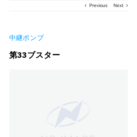
施工実績
Previous
Next
採用情報
中継ポンプ
アクセス
第33ブスター