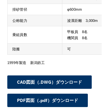
排砂管径
φ600mm
公称能力
浚渫距離 3,000m
甲板員 8名
乗組員数
機関員 8名
陸搬
可
1999年製造 新潟鉄工
CAD図面（.DWG）ダウンロード
PDF図面（.pdf）ダウンロード