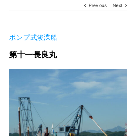
施工実績
Previous
Next
採用情報
ポンプ式浚渫船
アクセス
第十一長良丸