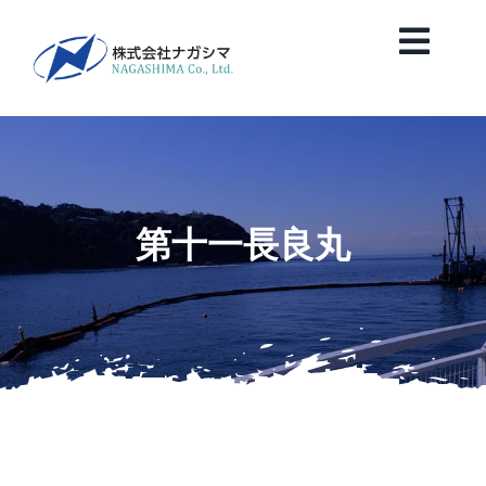
Skip
to
Toggl
content
Navig
HOME
News
第十一長良丸
会社案内
業務紹介
保有船舶紹介