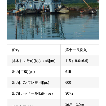
船名
第十一長良丸
排水トン数(t)[長さｘ幅](m)
115 (18.0×6.9)
出力[主機](ps)
615
出力[ポンプ駆動用](ps)
600
出力[カッター駆動用](ps)
30×2
深さ 1.5m