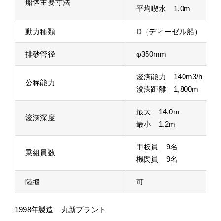
船体主要寸法
平均喫水 1.0m
動力種類
D（ディーゼル船）
排砂管径
φ350mm
浚渫能力 140m3/h
公称能力
浚渫距離 1,800m
最大 14.0m
浚渫深度
最小 1.2m
甲板員 9名
乗組員数
機関員 9名
陸搬
可
1998年製造 丸新プラント