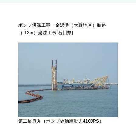
施工実績
採用情報
ポンプ浚渫工事 金沢港（大野地区）航路
（-13m）浚渫工事[石川県]
アクセス
第二長良丸（ポンプ駆動用動力4100PS）