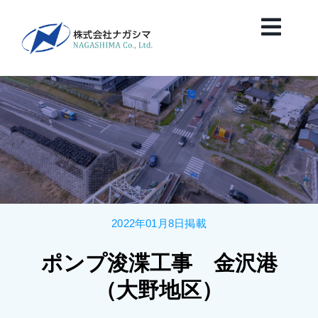
Skip
to
Toggl
content
Navig
HOME
News
会社案内
2022年01月8日掲載
業務紹介
ポンプ浚渫工事 金沢港
保有船舶紹介
（大野地区）