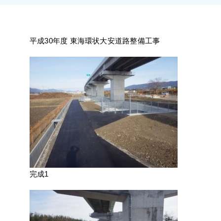
施工実績
採用情報
平成30年度 東海環状⼤安道路整備⼯事
アクセス
完成1