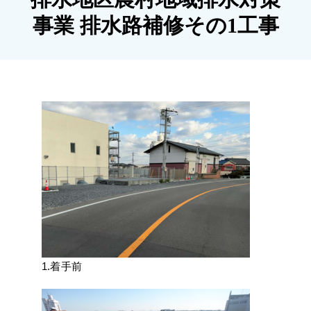
施工実績
事業 排水路補修その1工事
採用情報
アクセス
1.着手前