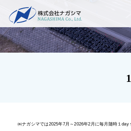
Skip
to
content
㈱ナガシマでは2025年7月～2026年2月に毎月随時１da