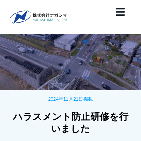
Skip
to
Toggl
content
Navig
HOME
News
会社案内
2024年11月21日掲載
業務紹介
ハラスメント防止研修を行
保有船舶紹介
いました