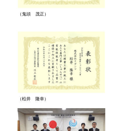
（鬼頭 茂正）
（柗井 隆幸）