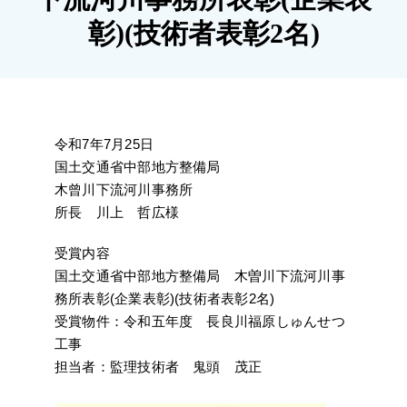
施工実績
彰)(技術者表彰2名)
採用情報
アクセス
令和7年7月25日
国土交通省中部地方整備局
木曾川下流河川事務所
所長 川上 哲広様
受賞内容
国土交通省中部地方整備局 木曽川下流河川事
務所表彰(企業表彰)(技術者表彰2名)
受賞物件：令和五年度 長良川福原しゅんせつ
工事
担当者：監理技術者 鬼頭 茂正