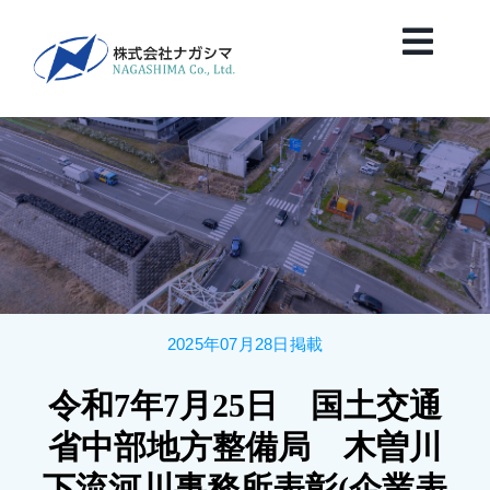
Skip
to
Toggl
content
Navig
HOME
News
会社案内
2025年07月28日掲載
業務紹介
令和7年7月25日 国土交通
保有船舶紹介
省中部地方整備局 木曽川
下流河川事務所表彰(企業表