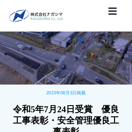
Skip
to
Toggl
content
Navig
HOME
News
会社案内
2023年08月3日掲載
業務紹介
令和5年7月24日受賞 優良
保有船舶紹介
工事表彰・安全管理優良工
事表彰