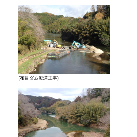
(布目ダム浚渫工事)